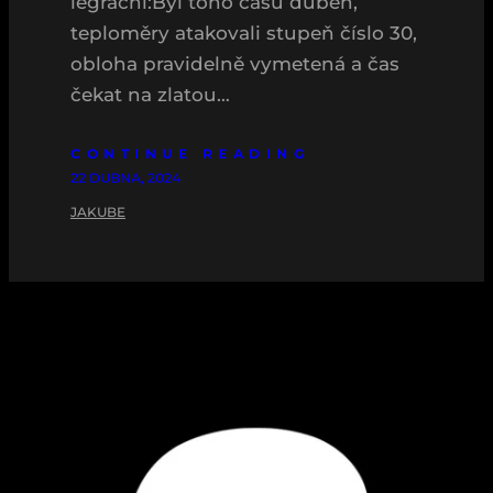
legrační:Byl toho času duben,
teploměry atakovali stupeň číslo 30,
obloha pravidelně vymetená a čas
čekat na zlatou…
CONTINUE READING
22 DUBNA, 2024
JAKUBE