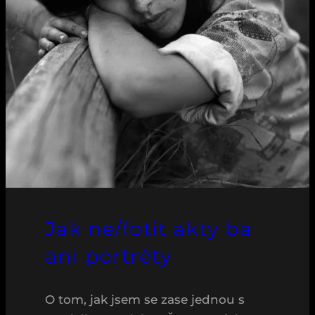
Jak ne/fotit akty ba
ani portréty
O tom, jak jsem se zase jednou s