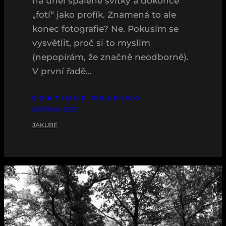
na uhel spálené svitky a dokonce
„fotí“ jako profík. Znamená to ale
konec fotografie? Ne. Pokusím se
vysvětlit, proč si to myslím
(nepopírám, že značně neodborně).
V první řadě…
CONTINUE READING
26 ŘÍJNA, 2023
JAKUBE