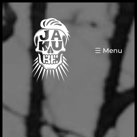
Přeskočit
na
obsah