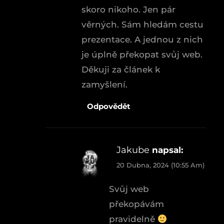
skoro nikoho. Jen pár
věrných. Sám hledám cestu
prezentace. A jednou z nich
je úplně překopat svůj web.
Děkuji za článek k
zamyšlení.
Odpovědět
Jakube
napsal:
20 Dubna, 2024 (10:55 Am)
Svůj web
překopávám
pravidelně