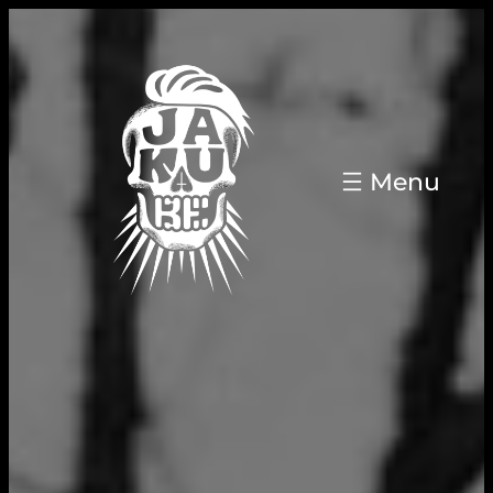
Přeskočit
na
obsah