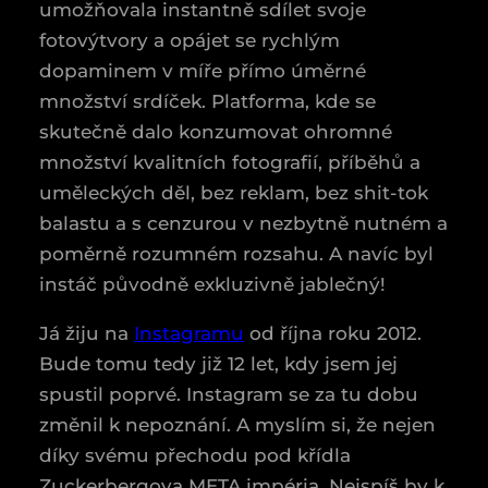
umožňovala instantně sdílet svoje
fotovýtvory a opájet se rychlým
dopaminem v míře přímo úměrné
množství srdíček. Platforma, kde se
skutečně dalo konzumovat ohromné
množství kvalitních fotografií, příběhů a
uměleckých děl, bez reklam, bez shit-tok
balastu a s cenzurou v nezbytně nutném a
poměrně rozumném rozsahu. A navíc byl
instáč původně exkluzivně jablečný!
Já žiju na
Instagramu
od října roku 2012.
Bude tomu tedy již 12 let, kdy jsem jej
spustil poprvé. Instagram se za tu dobu
změnil k nepoznání. A myslím si, že nejen
díky svému přechodu pod křídla
Zuckerbergova META impéria. Nejspíš by k