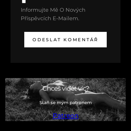
Informujte Mě O Nových
Příspěvcích E-Mailem.
Chceš vidět víc?
Staň se mým patronem
Patreon