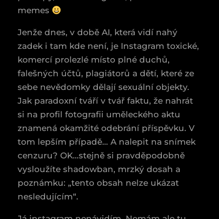
memes
Jenže dnes, v době AI, která vidí nahý
zadek i tam kde není, je Instagram toxické,
komercí prolezlé místo plné duchů,
falešných účtů, plagiátorů a dětí, které ze
sebe nevědomky dělají sexuální objekty.
Jak paradoxní tváří v tvář faktu, že nahrát
si na profil fotografii uměleckého aktu
znamená okamžité odebrání příspěvku. V
tom lepším případě… A nalepit na snímek
cenzuru? OK…stejně si pravděpodobně
vysloužíte shadowban, mrzký dosah a
poznámku: „tento obsah nelze ukázat
nesledujícím“.
Já instagram nenávidím. Nemám ale tu