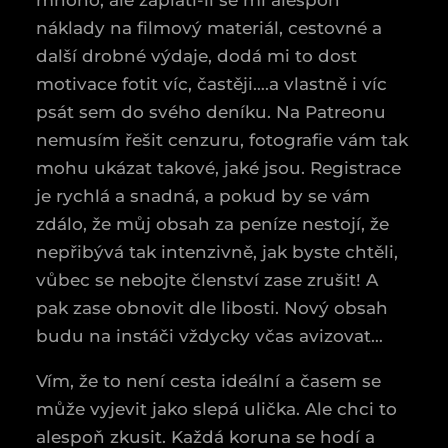
mnoho, ale zaplatí-li se mi alespoň
náklady na filmový materiál, cestovné a
další drobné výdaje, dodá mi to dost
motivace fotit víc, častěji….a vlastně i víc
psát sem do svého deníku. Na Patreonu
nemusím řešit cenzuru, fotografie vám tak
mohu ukázat takové, jaké jsou. Registrace
je rychlá a snadná, a pokud by se vám
zdálo, že můj obsah za peníze nestojí, že
nepřibývá tak intenzivně, jak byste chtěli,
vůbec se nebojte členství zase zrušit! A
pak zase obnovit dle libosti. Nový obsah
budu na instáči vždycky včas avizovat…
Vím, že to není cesta ideální a časem se
může vyjevit jako slepá ulička. Ale chci to
alespoň zkusit. Každá koruna se hodí a