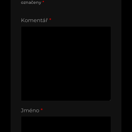
označeny
*
Komentář
*
Jméno
*