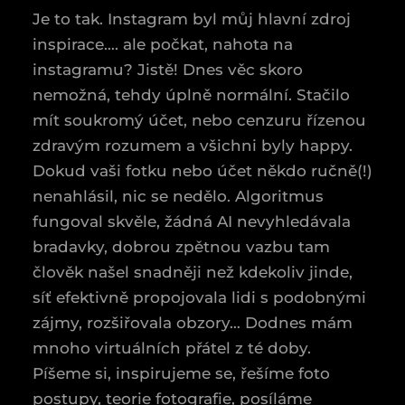
Je to tak. Instagram byl můj hlavní zdroj
inspirace…. ale počkat, nahota na
instagramu? Jistě! Dnes věc skoro
nemožná, tehdy úplně normální. Stačilo
mít soukromý účet, nebo cenzuru řízenou
zdravým rozumem a všichni byly happy.
Dokud vaši fotku nebo účet někdo ručně(!)
nenahlásil, nic se nedělo. Algoritmus
fungoval skvěle, žádná AI nevyhledávala
bradavky, dobrou zpětnou vazbu tam
člověk našel snadněji než kdekoliv jinde,
síť efektivně propojovala lidi s podobnými
zájmy, rozšiřovala obzory… Dodnes mám
mnoho virtuálních přátel z té doby.
Píšeme si, inspirujeme se, řešíme foto
postupy, teorie fotografie, posíláme