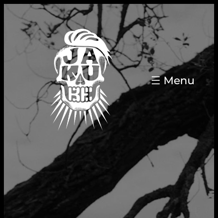
Přeskočit
na
obsah